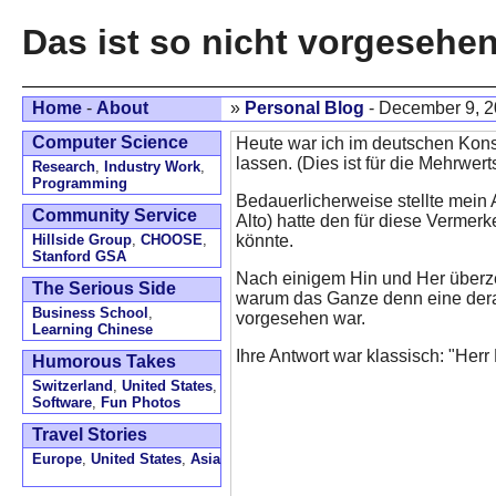
Das ist so nicht vorgesehen
Home
-
About
»
Personal Blog
- December 9, 
Computer Science
Heute war ich im deutschen Kons
lassen. (Dies ist für die Mehrwe
Research
,
Industry Work
,
Programming
Bedauerlicherweise stellte mein 
Community Service
Alto) hatte den für diese Vermer
Hillside Group
,
CHOOSE
,
könnte.
Stanford GSA
Nach einigem Hin und Her überze
The Serious Side
warum das Ganze denn eine derar
Business School
,
vorgesehen war.
Learning Chinese
Ihre Antwort war klassisch: "Herr
Humorous Takes
Switzerland
,
United States
,
Software
,
Fun Photos
Travel Stories
Europe
,
United States
,
Asia