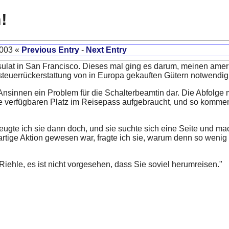
!
2003 «
Previous Entry
-
Next Entry
ulat in San Francisco. Dieses mal ging es darum, meinen ame
rtsteuerrückerstattung von in Europa gekauften Gütern notwendig
Ansinnen ein Problem für die Schalterbeamtin dar. Die Abfolge
ke verfügbaren Platz im Reisepass aufgebraucht, und so kommen
ugte ich sie dann doch, und sie suchte sich eine Seite und ma
tige Aktion gewesen war, fragte ich sie, warum denn so weni
 Riehle, es ist nicht vorgesehen, dass Sie soviel herumreisen."